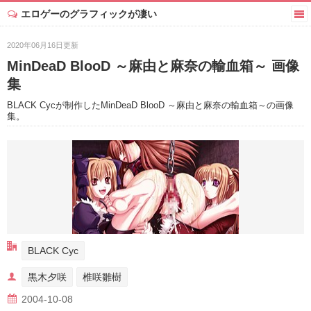
エロゲーのグラフィックが凄い
2020年06月16日更新
MinDeaD BlooD ～麻由と麻奈の輸血箱～ 画像
集
BLACK Cycが制作したMinDeaD BlooD ～麻由と麻奈の輸血箱～の画像
集。
BLACK Cyc
黒木夕咲
椎咲雛樹
2004-10-08