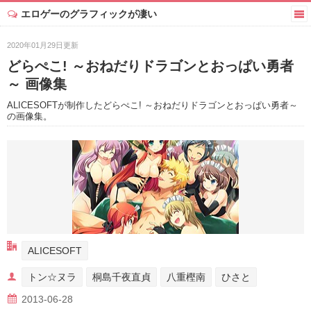
エロゲーのグラフィックが凄い
2020年01月29日更新
どらぺこ! ～おねだりドラゴンとおっぱい勇者
～ 画像集
ALICESOFTが制作したどらぺこ! ～おねだりドラゴンとおっぱい勇者～
の画像集。
ALICESOFT
トン☆ヌラ
桐島千夜直貞
八重樫南
ひさと
2013-06-28